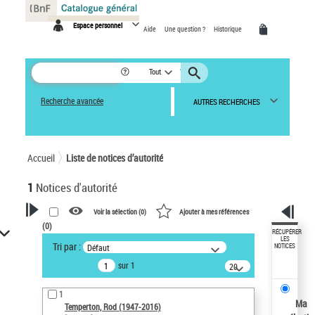
Panneau de gestion des cookies
Espace personnel
Aide
Une question ?
Historique
Tout
Recherche avancée
AUTRES RECHERCHES
Accueil
Liste de notices d’autorité
1
Notices d'autorité
Voir la sélection (
0
)
Ajouter à mes références
(
0
)
VOTRE RECHERCHE
RÉCUPÉRER
LES
Tri par :
Défaut
NOTICES
Recherche avancée dans les
sur 1
notices d’autorité
20
résultats/page
Œuvres liées à l'auteur :
1
Temperton, Rod (1947-2016)
Ma
Temperton, Rod (1947-2016)