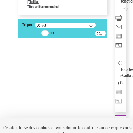
sélectio
[Thriller]
Auteur d’œuvre
Titre uniforme musical
(
0
)
Temperton, Rod (1947-2016)
Sauvegarder votre recherche
Tri par :
Défaut
AFFINER
sur 1
20
résultats/page
Type de notice d'autorité
Œuvre
(1)
Titre uniforme musical
(1)
Statut de la notice d’autorité
Tous le
résultat
Pays
(
1
)
Auteur d’œuvre
Ce site utilise des cookies et vous donne le contrôle sur ceux que vous