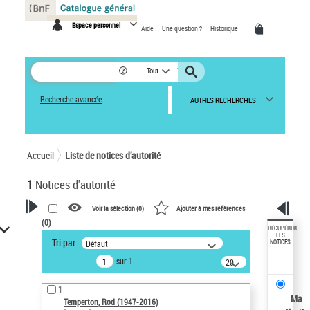
Panneau de gestion des cookies
Espace personnel
Aide
Une question ?
Historique
Tout
Recherche avancée
AUTRES RECHERCHES
Accueil
Liste de notices d’autorité
1
Notices d'autorité
Voir la sélection (
0
)
Ajouter à mes références
(
0
)
VOTRE RECHERCHE
RÉCUPÉRER
LES
Tri par :
Défaut
NOTICES
Recherche avancée dans les
sur 1
notices d’autorité
20
résultats/page
Œuvres liées à l'auteur :
1
Temperton, Rod (1947-2016)
Ma
Temperton, Rod (1947-2016)