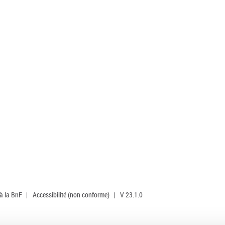
 à la BnF
|
Accessibilité (non conforme)
|
V 23.1.0