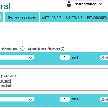
Espace personnel
Recherche avancée
AUTEURS A-Z
SUJETS A-Z
PÉRIODIQUES
(
0
)
 sélection (
0
)
Ajouter à mes références
sur 1
20 r
a (1947-2014)
 guitare]
e musical
sur 1
20 r