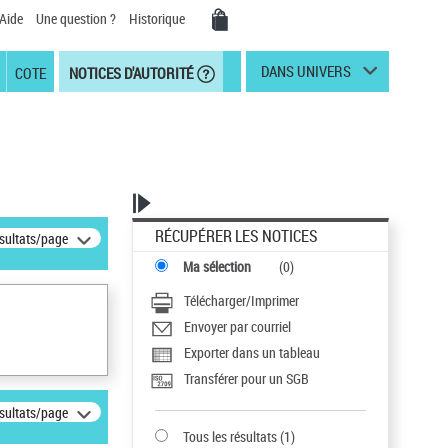
Aide
Une question ?
Historique
DANS UNIVERS
COTE
NOTICES D'AUTORITÉ
RÉCUPÉRER LES NOTICES
ésultats/page
Ma sélection
(
0
)
Télécharger/Imprimer
Envoyer par courriel
Exporter dans un tableau
Transférer pour un SGB
ésultats/page
Tous les résultats
(
1
)