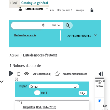
Panneau de gestion des cookies
Espace personnel
Aide
Une question ?
Historique
Tout
Recherche avancée
AUTRES RECHERCHES
Accueil
Liste de notices d’autorité
1
Notices d'autorité
Voir la sélection (
0
)
Ajouter à mes références
(
0
)
VOTRE RECHERCHE
RÉCUPÉRER
LES
Tri par :
Défaut
NOTICES
Recherche avancée dans les
sur 1
notices d’autorité
20
résultats/page
Œuvres liées à l'auteur :
1
Temperton, Rod (1947-2016)
Ma
Temperton, Rod (1947-2016)