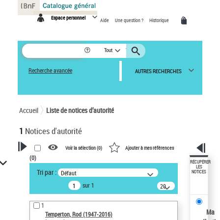
Panneau de gestion des cookies
Espace personnel
Aide
Une question ?
Historique
Tout
Recherche avancée
AUTRES RECHERCHES
Accueil
Liste de notices d’autorité
1
Notices d'autorité
Voir la sélection (
0
)
Ajouter à mes références
(
0
)
VOTRE RECHERCHE
RÉCUPÉRER
LES
Tri par :
Défaut
NOTICES
Recherche avancée dans les
sur 1
notices d’autorité
20
résultats/page
Œuvres liées à l'auteur :
1
Temperton, Rod (1947-2016)
Ma
Temperton, Rod (1947-2016)