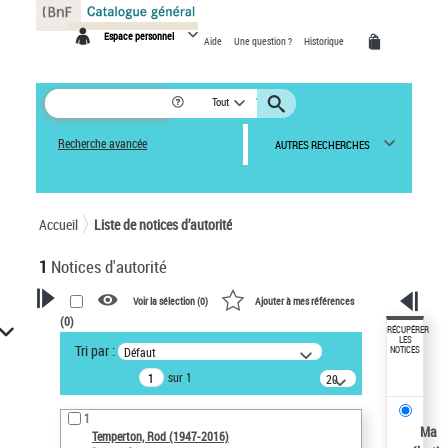
Panneau de gestion des cookies
Espace personnel
Aide
Une question ?
Historique
Tout
Recherche avancée
AUTRES RECHERCHES
Accueil
Liste de notices d’autorité
1
Notices d'autorité
Voir la sélection (
0
)
Ajouter à mes références
(
0
)
VOTRE RECHERCHE
RÉCUPÉRER
LES
Tri par :
Défaut
NOTICES
Recherche avancée dans les
sur 1
notices d’autorité
20
résultats/page
Œuvres liées à l'auteur :
1
Temperton, Rod (1947-2016)
Ma
Temperton, Rod (1947-2016)