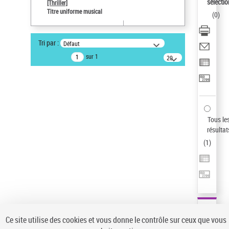
sélectio
[Thriller]
Auteur d’œuvre
Titre uniforme musical
(
0
)
Temperton, Rod (1947-2016)
Sauvegarder votre recherche
Tri par :
Défaut
AFFINER
sur 1
20
résultats/page
Type de notice d'autorité
Œuvre
(1)
Titre uniforme musical
(1)
Statut de la notice d’autorité
Tous le
résultat
Pays
(
1
)
Auteur d’œuvre
Ce site utilise des cookies et vous donne le contrôle sur ceux que vous