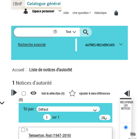
Panneau de gestion des cookies
Espace personnel
Aide
Une question ?
Historique
Tout
Recherche avancée
AUTRES RECHERCHES
Accueil
Liste de notices d’autorité
1
Notices d'autorité
Voir la sélection (
0
)
Ajouter à mes références
(
0
)
VOTRE RECHERCHE
RÉCUPÉRER
LES
Tri par :
Défaut
NOTICES
Recherche avancée dans les
sur 1
notices d’autorité
20
résultats/page
Œuvres liées à l'auteur :
1
Temperton, Rod (1947-2016)
Ma
Temperton, Rod (1947-2016)