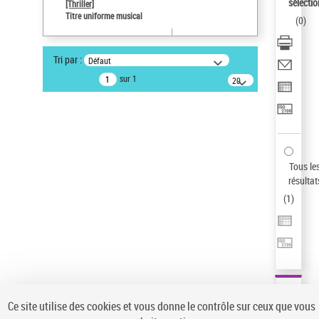
sélectio
[Thriller]
Pays
Titre uniforme musical
(
0
)
ne s'applique pas
Sauvegarder votre recherche
Tri par :
Défaut
AFFINER
sur 1
20
résultats/page
Type de notice d'autorité
Œuvre
(1)
Titre uniforme musical
(1)
Statut de la notice d’autorité
Tous le
résultat
Pays
(
1
)
Auteur d’œuvre
Ce site utilise des cookies et vous donne le contrôle sur ceux que vous