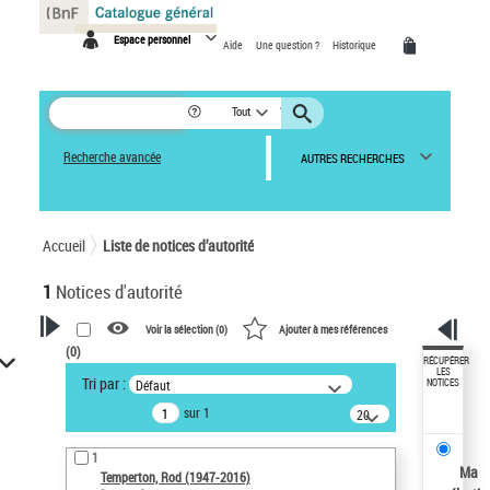
Panneau de gestion des cookies
Espace personnel
Aide
Une question ?
Historique
Tout
Recherche avancée
AUTRES RECHERCHES
Accueil
Liste de notices d’autorité
1
Notices d'autorité
Voir la sélection (
0
)
Ajouter à mes références
(
0
)
VOTRE RECHERCHE
RÉCUPÉRER
LES
Tri par :
Défaut
NOTICES
Recherche avancée dans les
sur 1
notices d’autorité
20
résultats/page
Œuvres liées à l'auteur :
1
Temperton, Rod (1947-2016)
Ma
Temperton, Rod (1947-2016)