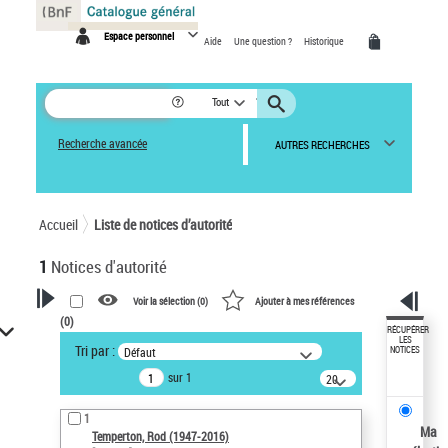
Panneau de gestion des cookies
Espace personnel
Aide
Une question ?
Historique
Tout
Recherche avancée
AUTRES RECHERCHES
Accueil
Liste de notices d’autorité
1
Notices d'autorité
Voir la sélection (
0
)
Ajouter à mes références
(
0
)
VOTRE RECHERCHE
RÉCUPÉRER
LES
Tri par :
Défaut
NOTICES
Recherche avancée dans les
sur 1
notices d’autorité
20
résultats/page
Œuvres liées à l'auteur :
1
Temperton, Rod (1947-2016)
Ma
Temperton, Rod (1947-2016)