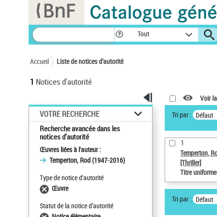
Panneau de gestion des cookies
Tout
Accueil
Liste de notices d’autorité
1
Notices d'autorité
Voir la
VOTRE RECHERCHE
Tri par :
Défaut
Recherche avancée dans les
notices d’autorité
1
Œuvres liées à l'auteur :
Temperton, R
Temperton, Rod (1947-2016)
[Thriller]
Titre uniform
Type de notice d'autorité
Œuvre
Tri par :
Défaut
Statut de la notice d’autorité
Notice élémentaire