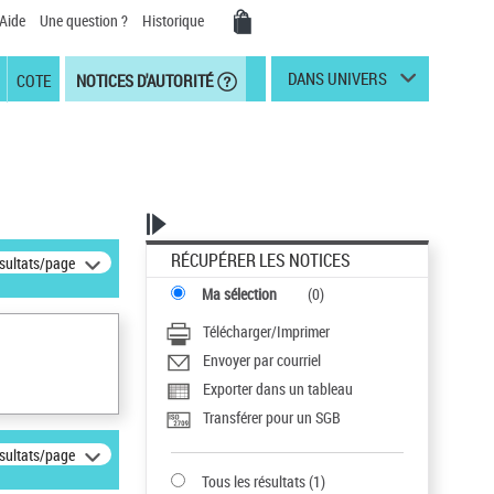
Aide
Une question ?
Historique
DANS UNIVERS
COTE
NOTICES D'AUTORITÉ
RÉCUPÉRER LES NOTICES
ésultats/page
Ma sélection
(
0
)
Télécharger/Imprimer
Envoyer par courriel
Exporter dans un tableau
Transférer pour un SGB
ésultats/page
Tous les résultats
(
1
)