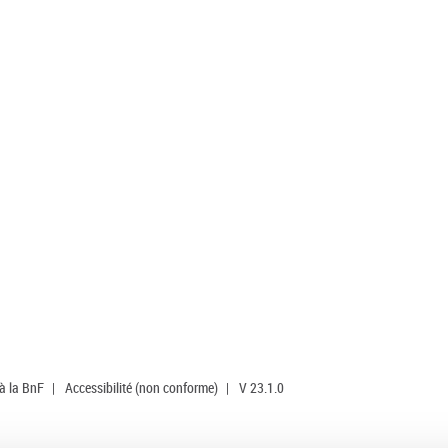
 à la BnF
|
Accessibilité (non conforme)
|
V 23.1.0