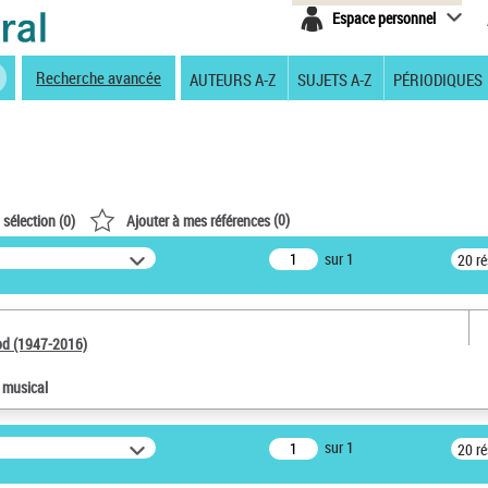
Espace personnel
Recherche avancée
AUTEURS A-Z
SUJETS A-Z
PÉRIODIQUES
(
0
)
 sélection (
0
)
Ajouter à mes références
sur 1
20 r
od (1947-2016)
e musical
sur 1
20 r