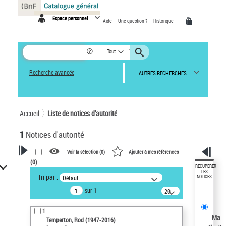
Panneau de gestion des cookies
Espace personnel
Aide
Une question ?
Historique
Tout
Recherche avancée
AUTRES RECHERCHES
Accueil
Liste de notices d’autorité
1
Notices d'autorité
Voir la sélection (
0
)
Ajouter à mes références
(
0
)
VOTRE RECHERCHE
RÉCUPÉRER
LES
Tri par :
Défaut
NOTICES
Recherche avancée dans les
sur 1
notices d’autorité
20
résultats/page
Œuvres liées à l'auteur :
1
Temperton, Rod (1947-2016)
Ma
Temperton, Rod (1947-2016)