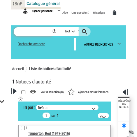
Panneau de gestion des cookies
Espace personnel
Aide
Une question ?
Historique
Tout
Recherche avancée
AUTRES RECHERCHES
Accueil
Liste de notices d’autorité
1
Notices d'autorité
Voir la sélection (
0
)
Ajouter à mes références
(
0
)
VOTRE RECHERCHE
RÉCUPÉRER
LES
Tri par :
Défaut
NOTICES
Recherche avancée dans les
sur 1
notices d’autorité
20
résultats/page
Œuvres liées à l'auteur :
1
Temperton, Rod (1947-2016)
Ma
Temperton, Rod (1947-2016)