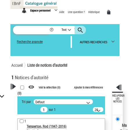
Espace personnel
Aide
Une question ?
Historique
Tout
Recherche avancée
AUTRES RECHERCHES
Accueil
Liste de notices d’autorité
1
Notices d'autorité
Voir la sélection (
0
)
Ajouter à mes références
(
0
)
VOTRE RECHERCHE
RÉCUPÉRER
LES
Tri par :
Défaut
NOTICES
Recherche avancée dans les
sur 1
20
notices d’autorité
résultats/page
Œuvres liées à l'auteur :
1
Temperton, Rod (1947-2016)
Ma
Temperton, Rod (1947-2016)