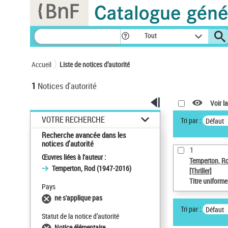
Panneau de gestion des cookies
Tout
Accueil
Liste de notices d’autorité
1
Notices d'autorité
Voir la
VOTRE RECHERCHE
Tri par :
Défaut
Recherche avancée dans les
notices d’autorité
1
Œuvres liées à l'auteur :
Temperton, R
Temperton, Rod (1947-2016)
[Thriller]
Titre uniform
Pays
ne s'applique pas
Tri par :
Défaut
Statut de la notice d’autorité
Notice élémentaire