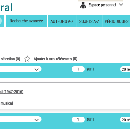
Espace personnel
Recherche avancée
AUTEURS A-Z
SUJETS A-Z
PÉRIODIQUES
(
0
)
 sélection (
0
)
Ajouter à mes références
sur 1
20 r
od (1947-2016)
e musical
sur 1
20 r