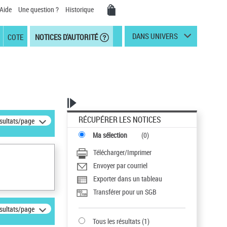
Aide
Une question ?
Historique
DANS UNIVERS
COTE
NOTICES D'AUTORITÉ
RÉCUPÉRER LES NOTICES
ésultats/page
Ma sélection
(
0
)
Télécharger/Imprimer
Envoyer par courriel
Exporter dans un tableau
Transférer pour un SGB
ésultats/page
Tous les résultats
(
1
)