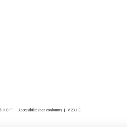
 à la BnF
|
Accessibilité (non conforme)
|
V 23.1.0