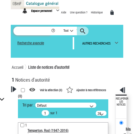
Panneau de gestion des cookies
Espace personnel
Aide
Une question ?
Historique
Tout
Recherche avancée
AUTRES RECHERCHES
Accueil
Liste de notices d’autorité
1
Notices d'autorité
Voir la sélection (
0
)
Ajouter à mes références
(
0
)
VOTRE RECHERCHE
RÉCUPÉRER
LES
Tri par :
Défaut
NOTICES
Recherche avancée dans les
sur 1
notices d’autorité
20
résultats/page
Œuvres liées à l'auteur :
1
Temperton, Rod (1947-2016)
Ma
Temperton, Rod (1947-2016)