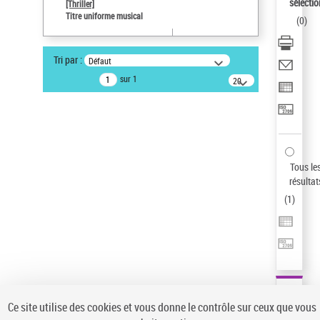
sélectio
[Thriller]
Pays
Titre uniforme musical
(
0
)
ne s'applique pas
Statut de la notice d’autorité
Tri par :
Défaut
Notice élémentaire
sur 1
20
résultats/page
Type de notice d'autorité
Œuvre
Sauvegarder votre recherche
AFFINER
Tous le
Type de notice d'autorité
résultat
(
1
)
Œuvre
(1)
Titre uniforme musical
(1)
Statut de la notice d’autorité
Pays
Auteur d’œuvre
Ce site utilise des cookies et vous donne le contrôle sur ceux que vous