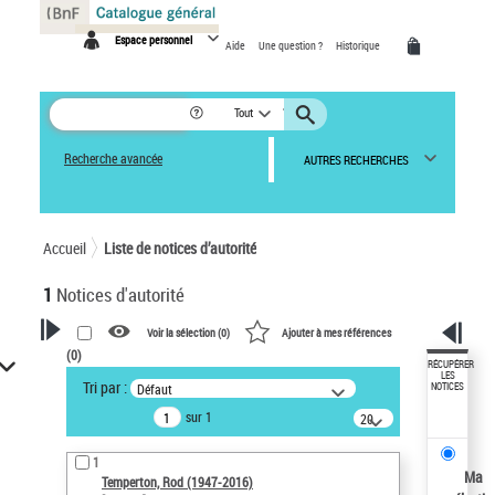
Panneau de gestion des cookies
Espace personnel
Aide
Une question ?
Historique
Tout
Recherche avancée
AUTRES RECHERCHES
Accueil
Liste de notices d’autorité
1
Notices d'autorité
Voir la sélection (
0
)
Ajouter à mes références
(
0
)
VOTRE RECHERCHE
RÉCUPÉRER
LES
Tri par :
Défaut
NOTICES
Recherche avancée dans les
sur 1
notices d’autorité
20
résultats/page
Œuvres liées à l'auteur :
1
Temperton, Rod (1947-2016)
Ma
Temperton, Rod (1947-2016)