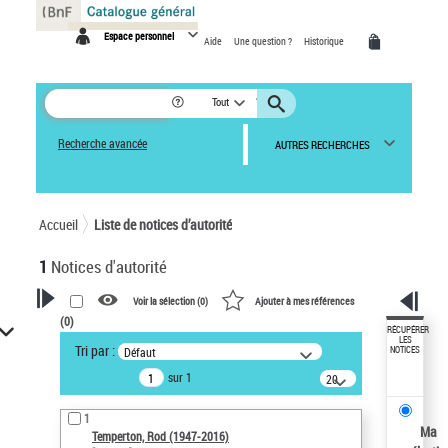
Panneau de gestion des cookies
Espace personnel
Aide
Une question ?
Historique
Tout
Recherche avancée
AUTRES RECHERCHES
Accueil
Liste de notices d’autorité
1
Notices d'autorité
Voir la sélection (
0
)
Ajouter à mes références
(
0
)
VOTRE RECHERCHE
RÉCUPÉRER
LES
Tri par :
Défaut
NOTICES
Recherche avancée dans les
sur 1
notices d’autorité
20
résultats/page
Œuvres liées à l'auteur :
1
Temperton, Rod (1947-2016)
Ma
Temperton, Rod (1947-2016)