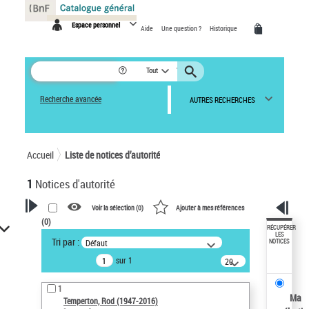
Panneau de gestion des cookies
Espace personnel
Aide
Une question ?
Historique
Tout
Recherche avancée
AUTRES RECHERCHES
Accueil
Liste de notices d’autorité
1
Notices d'autorité
Voir la sélection (
0
)
Ajouter à mes références
(
0
)
VOTRE RECHERCHE
RÉCUPÉRER
LES
Tri par :
Défaut
NOTICES
Recherche avancée dans les
sur 1
notices d’autorité
20
résultats/page
Œuvres liées à l'auteur :
1
Temperton, Rod (1947-2016)
Ma
Temperton, Rod (1947-2016)