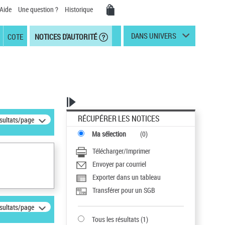
Aide
Une question ?
Historique
DANS UNIVERS
COTE
NOTICES D'AUTORITÉ
RÉCUPÉRER LES NOTICES
ésultats/page
Ma sélection
(
0
)
Télécharger/Imprimer
Envoyer par courriel
Exporter dans un tableau
Transférer pour un SGB
ésultats/page
Tous les résultats
(
1
)