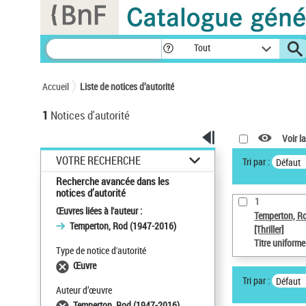
Panneau de gestion des cookies
Tout
Accueil
Liste de notices d’autorité
1
Notices d'autorité
Voir la
VOTRE RECHERCHE
Tri par :
Défaut
Recherche avancée dans les
notices d’autorité
1
Œuvres liées à l'auteur :
Temperton, R
Temperton, Rod (1947-2016)
[Thriller]
Titre uniform
Type de notice d'autorité
Œuvre
Tri par :
Défaut
Auteur d’œuvre
Temperton, Rod (1947-2016)