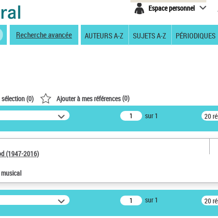
Espace personnel
Recherche avancée
AUTEURS A-Z
SUJETS A-Z
PÉRIODIQUES
(
0
)
 sélection (
0
)
Ajouter à mes références
sur 1
20 r
od (1947-2016)
e musical
sur 1
20 r