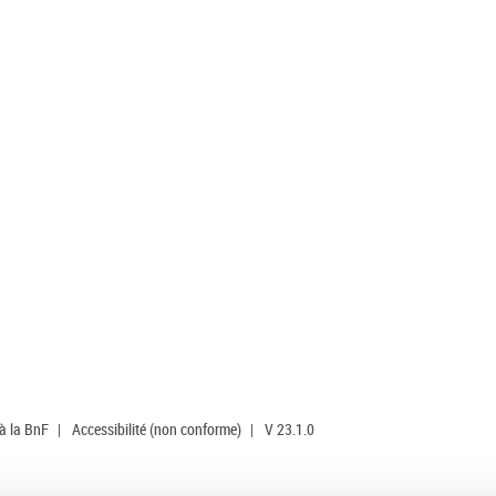
 à la BnF
|
Accessibilité (non conforme)
|
V 23.1.0