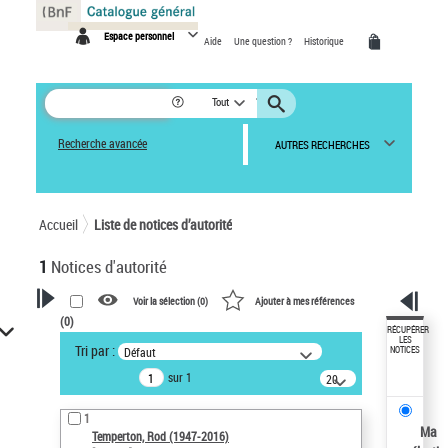
Panneau de gestion des cookies
Espace personnel
Aide
Une question ?
Historique
Tout
Recherche avancée
AUTRES RECHERCHES
Accueil
Liste de notices d’autorité
1
Notices d'autorité
Voir la sélection (
0
)
Ajouter à mes références
(
0
)
VOTRE RECHERCHE
RÉCUPÉRER
LES
Tri par :
Défaut
NOTICES
Recherche avancée dans les
sur 1
notices d’autorité
20
résultats/page
Œuvres liées à l'auteur :
1
Temperton, Rod (1947-2016)
Ma
Temperton, Rod (1947-2016)