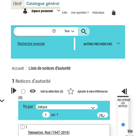
Panneau de gestion des cookies
Espace personnel
Aide
Une question ?
Historique
Tout
Recherche avancée
AUTRES RECHERCHES
Accueil
Liste de notices d’autorité
1
Notices d'autorité
Voir la sélection (
0
)
Ajouter à mes références
(
0
)
VOTRE RECHERCHE
RÉCUPÉRER
LES
Tri par :
Défaut
NOTICES
Recherche avancée dans les
sur 1
notices d’autorité
20
résultats/page
Œuvres liées à l'auteur :
1
Temperton, Rod (1947-2016)
Ma
Temperton, Rod (1947-2016)