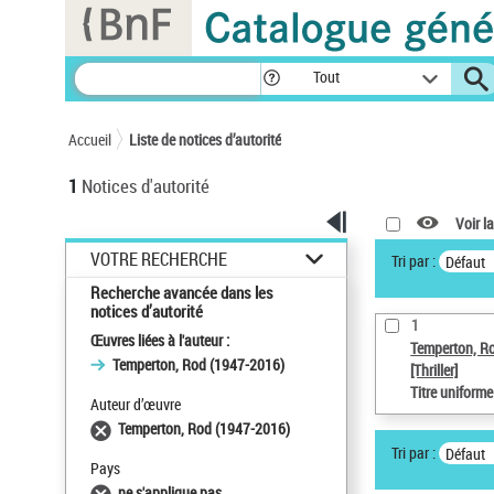
Panneau de gestion des cookies
Tout
Accueil
Liste de notices d’autorité
1
Notices d'autorité
Voir la
VOTRE RECHERCHE
Tri par :
Défaut
Recherche avancée dans les
notices d’autorité
1
Œuvres liées à l'auteur :
Temperton, R
Temperton, Rod (1947-2016)
[Thriller]
Titre uniform
Auteur d’œuvre
Temperton, Rod (1947-2016)
Tri par :
Défaut
Pays
ne s'applique pas