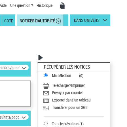
Aide
Une question ?
Historique
DANS UNIVERS
COTE
NOTICES D'AUTORITÉ
RÉCUPÉRER LES NOTICES
ésultats/page
Ma sélection
(
0
)
Télécharger/Imprimer
Envoyer par courriel
Exporter dans un tableau
Transférer pour un SGB
ésultats/page
Tous les résultats
(
1
)