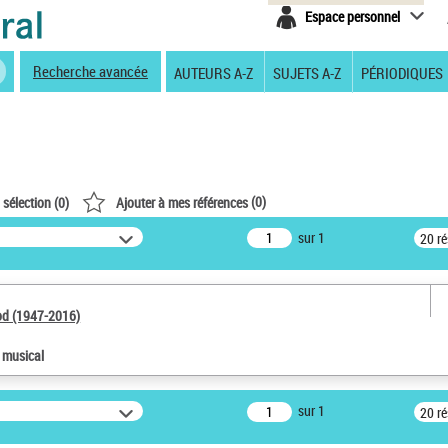
Espace personnel
Recherche avancée
AUTEURS A-Z
SUJETS A-Z
PÉRIODIQUES
(
0
)
 sélection (
0
)
Ajouter à mes références
sur 1
20 r
od (1947-2016)
e musical
sur 1
20 r