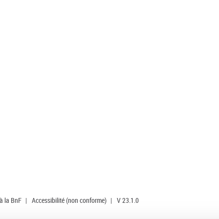
 à la BnF
|
Accessibilité (non conforme)
|
V 23.1.0