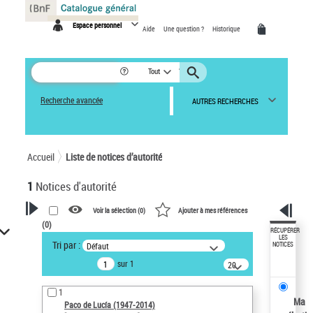
Panneau de gestion des cookies
Espace personnel
Aide
Une question ?
Historique
Tout
Recherche avancée
AUTRES RECHERCHES
Accueil
Liste de notices d’autorité
1
Notices d'autorité
Voir la sélection (
0
)
Ajouter à mes références
(
0
)
VOTRE RECHERCHE
RÉCUPÉRER
LES
Tri par :
Défaut
NOTICES
Recherche avancée dans les
sur 1
notices d’autorité
20
résultats/page
Œuvres liées à l'auteur :
1
Paco de Lucía (1947-2014)
Ma
Paco de Lucía (1947-2014)