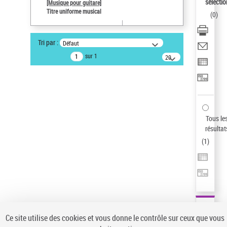
sélectio
[Musique pour guitare]
Pays
Titre uniforme musical
(
0
)
ne s'applique pas
Statut de la notice d’autorité
Tri par :
Défaut
Notice élémentaire
sur 1
20
Sauvegarder votre recherche
résultats/page
AFFINER
Type de notice d'autorité
Œuvre
(1)
Tous le
Titre uniforme musical
(1)
résultat
(
1
)
Statut de la notice d’autorité
Pays
Auteur d’œuvre
Ce site utilise des cookies et vous donne le contrôle sur ceux que vous