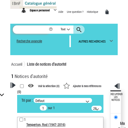
Panneau de gestion des cookies
Espace personnel
Aide
Une question ?
Historique
Tout
Recherche avancée
AUTRES RECHERCHES
Accueil
Liste de notices d’autorité
1
Notices d'autorité
Voir la sélection (
0
)
Ajouter à mes références
(
0
)
VOTRE RECHERCHE
RÉCUPÉRER
LES
Tri par :
Défaut
NOTICES
Recherche avancée dans les
sur 1
notices d’autorité
20
résultats/page
Œuvres liées à l'auteur :
1
Temperton, Rod (1947-2016)
Ma
Temperton, Rod (1947-2016)