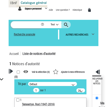
Panneau de gestion des cookies
Espace personnel
Aide
Une question ?
Historique
Tout
Recherche avancée
AUTRES RECHERCHES
Accueil
Liste de notices d’autorité
1
Notices d'autorité
Voir la sélection (
0
)
Ajouter à mes références
(
0
)
VOTRE RECHERCHE
RÉCUPÉRER
LES
Tri par :
Défaut
NOTICES
Recherche avancée dans les
sur 1
notices d’autorité
20
résultats/page
Œuvres liées à l'auteur :
1
Temperton, Rod (1947-2016)
Ma
Temperton, Rod (1947-2016)