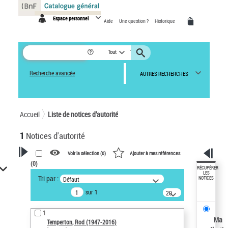
Panneau de gestion des cookies
Espace personnel
Aide
Une question ?
Historique
Tout
Recherche avancée
AUTRES RECHERCHES
Accueil
Liste de notices d’autorité
1
Notices d'autorité
Voir la sélection (
0
)
Ajouter à mes références
(
0
)
VOTRE RECHERCHE
RÉCUPÉRER
LES
Tri par :
Défaut
NOTICES
Recherche avancée dans les
sur 1
notices d’autorité
20
résultats/page
Œuvres liées à l'auteur :
1
Temperton, Rod (1947-2016)
Ma
Temperton, Rod (1947-2016)