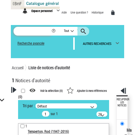
Panneau de gestion des cookies
Espace personnel
Aide
Une question ?
Historique
Tout
Recherche avancée
AUTRES RECHERCHES
Accueil
Liste de notices d’autorité
1
Notices d'autorité
Voir la sélection (
0
)
Ajouter à mes références
(
0
)
VOTRE RECHERCHE
RÉCUPÉRER
LES
Tri par :
Défaut
NOTICES
Recherche avancée dans les
sur 1
notices d’autorité
20
résultats/page
Œuvres liées à l'auteur :
1
Temperton, Rod (1947-2016)
Ma
Temperton, Rod (1947-2016)