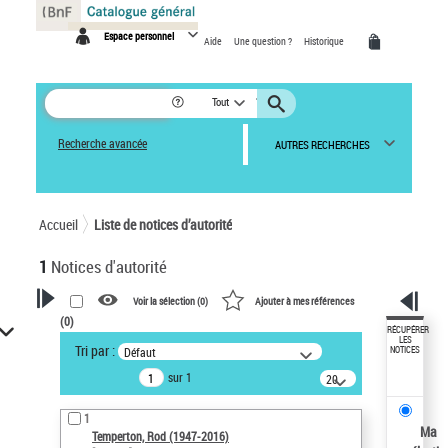
Panneau de gestion des cookies
Espace personnel
Aide
Une question ?
Historique
Tout
Recherche avancée
AUTRES RECHERCHES
Accueil
Liste de notices d’autorité
1
Notices d'autorité
Voir la sélection (
0
)
Ajouter à mes références
(
0
)
VOTRE RECHERCHE
RÉCUPÉRER
LES
Tri par :
Défaut
NOTICES
Recherche avancée dans les
sur 1
notices d’autorité
20
résultats/page
Œuvres liées à l'auteur :
1
Temperton, Rod (1947-2016)
Ma
Temperton, Rod (1947-2016)