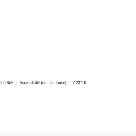
 à la BnF
|
Accessibilité (non conforme)
|
V 23.1.0