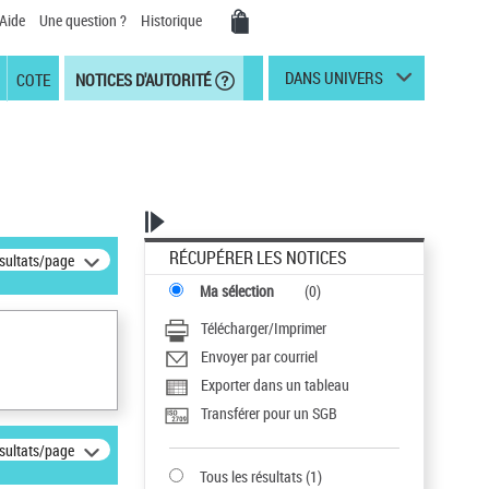
Aide
Une question ?
Historique
DANS UNIVERS
COTE
NOTICES D'AUTORITÉ
RÉCUPÉRER LES NOTICES
ésultats/page
Ma sélection
(
0
)
Télécharger/Imprimer
Envoyer par courriel
Exporter dans un tableau
Transférer pour un SGB
ésultats/page
Tous les résultats
(
1
)