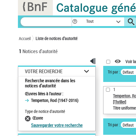
Panneau de gestion des cookies
Tout
Accueil
Liste de notices d’autorité
1
Notices d'autorité
Voir la
VOTRE RECHERCHE
Tri par :
Défaut
Recherche avancée dans les
notices d’autorité
1
Œuvres liées à l'auteur :
Temperton, R
Temperton, Rod (1947-2016)
[Thriller]
Titre uniform
Type de notice d'autorité
Œuvre
Tri par :
Défaut
Sauvegarder votre recherche