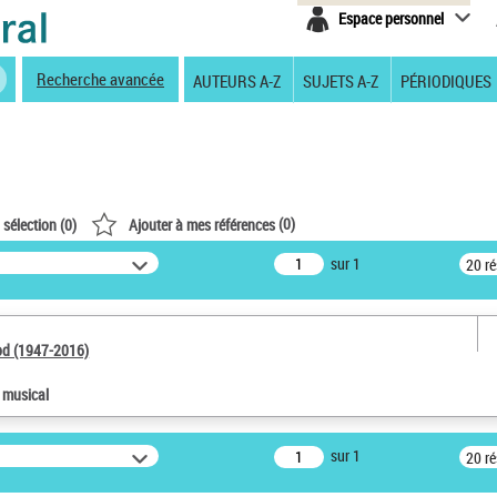
Espace personnel
Recherche avancée
AUTEURS A-Z
SUJETS A-Z
PÉRIODIQUES
(
0
)
 sélection (
0
)
Ajouter à mes références
sur 1
20 r
od (1947-2016)
e musical
sur 1
20 r