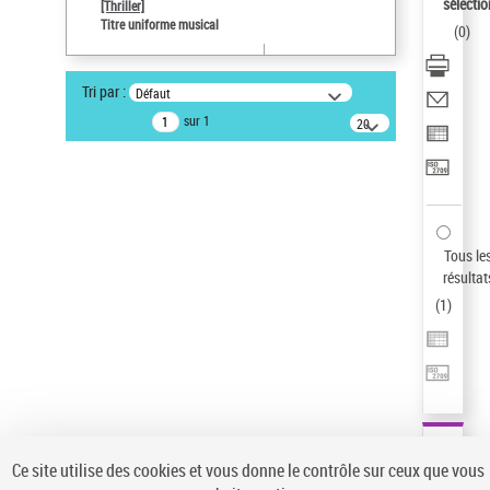
sélectio
[Thriller]
Type de notice d'autorité
Titre uniforme musical
(
0
)
Œuvre
Titre uniforme musical
Tri par :
Défaut
Statut de la notice d’autorité
sur 1
20
Notice élémentaire
résultats/page
Sauvegarder votre recherche
AFFINER
Type de notice d'autorité
Tous le
Œuvre
(1)
résultat
Titre uniforme musical
(1)
(
1
)
Statut de la notice d’autorité
Pays
Auteur d’œuvre
Ce site utilise des cookies et vous donne le contrôle sur ceux que vous