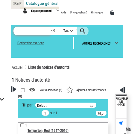
Panneau de gestion des cookies
Espace personnel
Aide
Une question ?
Historique
Tout
Recherche avancée
AUTRES RECHERCHES
Accueil
Liste de notices d’autorité
1
Notices d'autorité
Voir la sélection (
0
)
Ajouter à mes références
(
0
)
VOTRE RECHERCHE
RÉCUPÉRER
LES
Tri par :
Défaut
NOTICES
Recherche avancée dans les
sur 1
notices d’autorité
20
résultats/page
Œuvres liées à l'auteur :
1
Temperton, Rod (1947-2016)
Ma
Temperton, Rod (1947-2016)