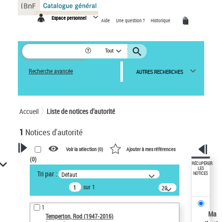
Panneau de gestion des cookies
Espace personnel
Aide
Une question ?
Historique
Tout
Recherche avancée
AUTRES RECHERCHES
Accueil
Liste de notices d’autorité
1
Notices d'autorité
Voir la sélection (
0
)
Ajouter à mes références
(
0
)
VOTRE RECHERCHE
RÉCUPÉRER
LES
Tri par :
Défaut
NOTICES
Recherche avancée dans les
sur 1
notices d’autorité
20
résultats/page
Œuvres liées à l'auteur :
1
Temperton, Rod (1947-2016)
Ma
Temperton, Rod (1947-2016)