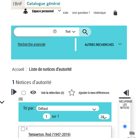
Panneau de gestion des cookies
Espace personnel
Aide
Une question ?
Historique
Tout
Recherche avancée
AUTRES RECHERCHES
Accueil
Liste de notices d’autorité
1
Notices d'autorité
Voir la sélection (
0
)
Ajouter à mes références
(
0
)
VOTRE RECHERCHE
RÉCUPÉRER
LES
Tri par :
Défaut
NOTICES
Recherche avancée dans les
sur 1
notices d’autorité
20
résultats/page
Œuvres liées à l'auteur :
1
Temperton, Rod (1947-2016)
Ma
Temperton, Rod (1947-2016)