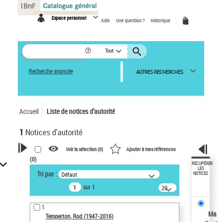
Panneau de gestion des cookies
Espace personnel
Aide
Une question ?
Historique
Tout
Recherche avancée
AUTRES RECHERCHES
Accueil
Liste de notices d’autorité
1
Notices d'autorité
Voir la sélection (
0
)
Ajouter à mes références
(
0
)
VOTRE RECHERCHE
RÉCUPÉRER
LES
Tri par :
Défaut
NOTICES
Recherche avancée dans les
sur 1
notices d’autorité
20
résultats/page
Œuvres liées à l'auteur :
1
Temperton, Rod (1947-2016)
Ma
Temperton, Rod (1947-2016)