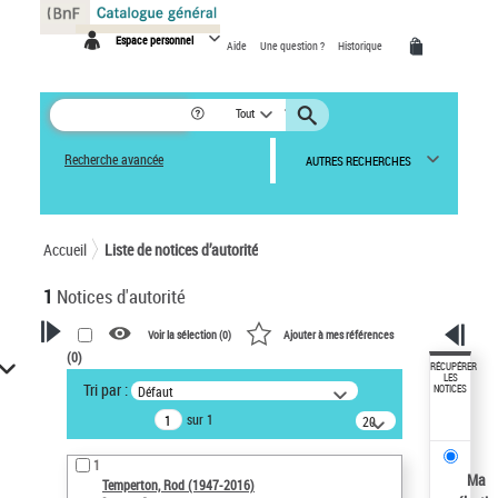
Panneau de gestion des cookies
Espace personnel
Aide
Une question ?
Historique
Tout
Recherche avancée
AUTRES RECHERCHES
Accueil
Liste de notices d’autorité
1
Notices d'autorité
Voir la sélection (
0
)
Ajouter à mes références
(
0
)
VOTRE RECHERCHE
RÉCUPÉRER
LES
Tri par :
Défaut
NOTICES
Recherche avancée dans les
sur 1
notices d’autorité
20
résultats/page
Œuvres liées à l'auteur :
1
Temperton, Rod (1947-2016)
Ma
Temperton, Rod (1947-2016)