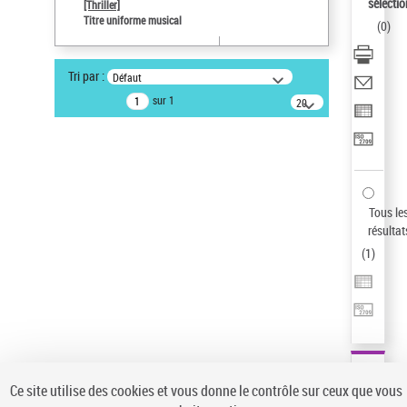
sélectio
[Thriller]
Auteur d’œuvre
Titre uniforme musical
(
0
)
Temperton, Rod (1947-2016)
Statut de la notice d’autorité
Tri par :
Défaut
Notice élémentaire
sur 1
20
résultats/page
Type de notice d'autorité
Œuvre
Sauvegarder votre recherche
AFFINER
Tous le
Type de notice d'autorité
résultat
(
1
)
Œuvre
(1)
Titre uniforme musical
(1)
Statut de la notice d’autorité
Pays
Auteur d’œuvre
Ce site utilise des cookies et vous donne le contrôle sur ceux que vous