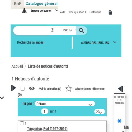
Panneau de gestion des cookies
Espace personnel
Aide
Une question ?
Historique
Tout
Recherche avancée
AUTRES RECHERCHES
Accueil
Liste de notices d’autorité
1
Notices d'autorité
Voir la sélection (
0
)
Ajouter à mes références
(
0
)
VOTRE RECHERCHE
RÉCUPÉRER
LES
Tri par :
Défaut
NOTICES
Recherche avancée dans les
sur 1
notices d’autorité
20
résultats/page
Œuvres liées à l'auteur :
1
Temperton, Rod (1947-2016)
Ma
Temperton, Rod (1947-2016)