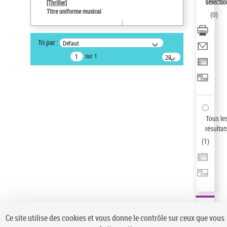
sélectio
[Thriller]
Auteur d’œuvre
Titre uniforme musical
(
0
)
Temperton, Rod (1947-2016)
Sauvegarder votre recherche
Tri par :
Défaut
AFFINER
sur 1
20
résultats/page
Type de notice d'autorité
Œuvre
(1)
Titre uniforme musical
(1)
Statut de la notice d’autorité
Tous le
résultat
Pays
(
1
)
Auteur d’œuvre
Ce site utilise des cookies et vous donne le contrôle sur ceux que vous