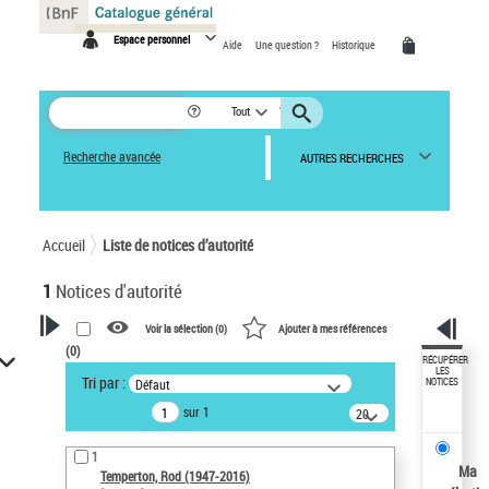
Panneau de gestion des cookies
Espace personnel
Aide
Une question ?
Historique
Tout
Recherche avancée
AUTRES RECHERCHES
Accueil
Liste de notices d’autorité
1
Notices d'autorité
Voir la sélection (
0
)
Ajouter à mes références
(
0
)
VOTRE RECHERCHE
RÉCUPÉRER
LES
Tri par :
Défaut
NOTICES
Recherche avancée dans les
sur 1
notices d’autorité
20
résultats/page
Œuvres liées à l'auteur :
1
Temperton, Rod (1947-2016)
Ma
Temperton, Rod (1947-2016)