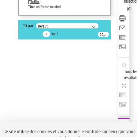
sélectio
[Thriller]
Auteur d’œuvre
Titre uniforme musical
(
0
)
Temperton, Rod (1947-2016)
Sauvegarder votre recherche
Tri par :
Défaut
AFFINER
sur 1
20
résultats/page
Type de notice d'autorité
Œuvre
(1)
Titre uniforme musical
(1)
Statut de la notice d’autorité
Tous le
résultat
Pays
(
1
)
Auteur d’œuvre
Ce site utilise des cookies et vous donne le contrôle sur ceux que vous