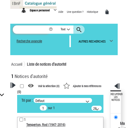
Panneau de gestion des cookies
Espace personnel
Aide
Une question ?
Historique
Tout
Recherche avancée
AUTRES RECHERCHES
Accueil
Liste de notices d’autorité
1
Notices d'autorité
Voir la sélection (
0
)
Ajouter à mes références
(
0
)
VOTRE RECHERCHE
RÉCUPÉRER
LES
Tri par :
Défaut
NOTICES
Recherche avancée dans les
sur 1
notices d’autorité
20
résultats/page
Œuvres liées à l'auteur :
1
Temperton, Rod (1947-2016)
Ma
Temperton, Rod (1947-2016)