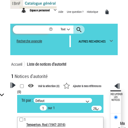
Panneau de gestion des cookies
Espace personnel
Aide
Une question ?
Historique
Tout
Recherche avancée
AUTRES RECHERCHES
Accueil
Liste de notices d’autorité
1
Notices d'autorité
Voir la sélection (
0
)
Ajouter à mes références
(
0
)
VOTRE RECHERCHE
RÉCUPÉRER
LES
Tri par :
Défaut
NOTICES
Recherche avancée dans les
sur 1
notices d’autorité
20
résultats/page
Œuvres liées à l'auteur :
1
Temperton, Rod (1947-2016)
Ma
Temperton, Rod (1947-2016)