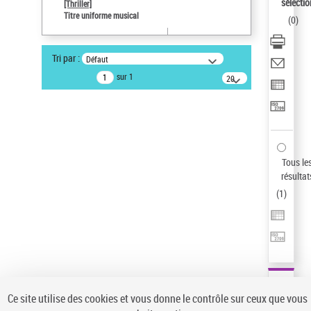
sélectio
[Thriller]
Pays
Titre uniforme musical
(
0
)
ne s'applique pas
Sauvegarder votre recherche
Tri par :
Défaut
AFFINER
sur 1
20
résultats/page
Type de notice d'autorité
Œuvre
(1)
Titre uniforme musical
(1)
Statut de la notice d’autorité
Tous le
résultat
Pays
(
1
)
Auteur d’œuvre
Ce site utilise des cookies et vous donne le contrôle sur ceux que vous