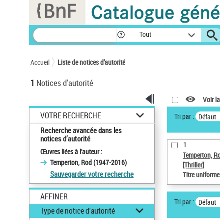
Panneau de gestion des cookies
Tout
Accueil
Liste de notices d’autorité
1
Notices d'autorité
Voir la
VOTRE RECHERCHE
Tri par :
Défaut
Recherche avancée dans les
notices d’autorité
1
Œuvres liées à l'auteur :
Temperton, R
Temperton, Rod (1947-2016)
[Thriller]
Sauvegarder votre recherche
Titre uniform
AFFINER
Tri par :
Défaut
Type de notice d'autorité