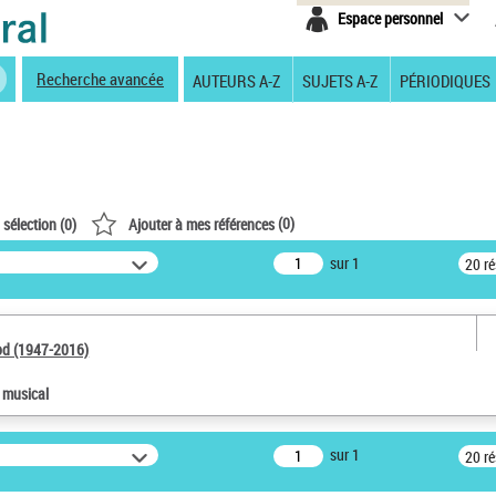
Espace personnel
Recherche avancée
AUTEURS A-Z
SUJETS A-Z
PÉRIODIQUES
(
0
)
 sélection (
0
)
Ajouter à mes références
sur 1
20 r
od (1947-2016)
e musical
sur 1
20 r