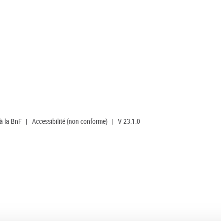
 à la BnF
|
Accessibilité (non conforme)
|
V 23.1.0