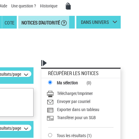
Aide
Une question ?
Historique
DANS UNIVERS
COTE
NOTICES D'AUTORITÉ
RÉCUPÉRER LES NOTICES
ésultats/page
Ma sélection
(
0
)
Télécharger/Imprimer
Envoyer par courriel
Exporter dans un tableau
Transférer pour un SGB
ésultats/page
Tous les résultats
(
1
)