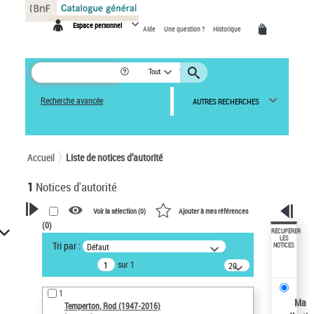
Panneau de gestion des cookies
Espace personnel
Aide
Une question ?
Historique
Tout
Recherche avancée
AUTRES RECHERCHES
Accueil
Liste de notices d’autorité
1
Notices d'autorité
Voir la sélection (
0
)
Ajouter à mes références
(
0
)
VOTRE RECHERCHE
RÉCUPÉRER
LES
Tri par :
Défaut
NOTICES
Recherche avancée dans les
sur 1
notices d’autorité
20
résultats/page
Œuvres liées à l'auteur :
1
Temperton, Rod (1947-2016)
Ma
Temperton, Rod (1947-2016)