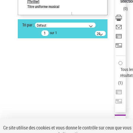
sélectio
[Thriller]
Pays
Titre uniforme musical
(
0
)
ne s'applique pas
Type de notice d'autorité
Tri par :
Défaut
Œuvre
sur 1
20
résultats/page
Auteur d’œuvre
Temperton, Rod (1947-2016)
Sauvegarder votre recherche
AFFINER
Tous le
Type de notice d'autorité
résultat
(
1
)
Œuvre
(1)
Titre uniforme musical
(1)
Statut de la notice d’autorité
Pays
Auteur d’œuvre
Ce site utilise des cookies et vous donne le contrôle sur ceux que vous