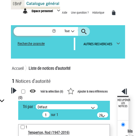
Panneau de gestion des cookies
Espace personnel
Aide
Une question ?
Historique
Tout
Recherche avancée
AUTRES RECHERCHES
Accueil
Liste de notices d’autorité
1
Notices d'autorité
Voir la sélection (
0
)
Ajouter à mes références
(
0
)
VOTRE RECHERCHE
RÉCUPÉRER
LES
Tri par :
Défaut
NOTICES
Recherche avancée dans les
sur 1
notices d’autorité
20
résultats/page
Œuvres liées à l'auteur :
1
Temperton, Rod (1947-2016)
Ma
Temperton, Rod (1947-2016)