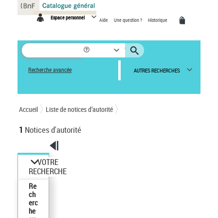
Panneau de gestion des cookies
Espace personnel
Aide
Une question ?
Historique
Recherche avancée
AUTRES RECHERCHES
Accueil
Liste de notices d’autorité
1
Notices d'autorité
VOTRE
RECHERCHE
Re
ch
erc
he