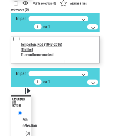
Voir la sélection (
0
)
Ajouter à mes
(
0
)
références
Tri par :
sur 1
1
Temperton, Rod (1947-2016)
[Thriller]
Titre uniforme musical
Tri par :
sur 1
RÉCUPÉRER
LES
NOTICES
Ma
sélection
(
0
)