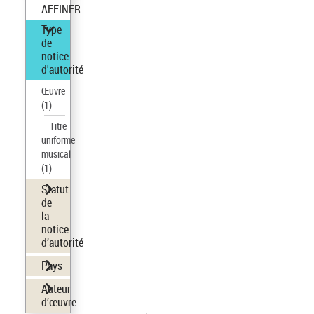
AFFINER
Type
de
notice
d'autorité
Œuvre
(1)
Titre
uniforme
musical
(1)
Statut
de
la
notice
d’autorité
Pays
Auteur
d’œuvre