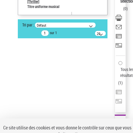
sélectio
[Thriller]
Auteur d’œuvre
Titre uniforme musical
(
0
)
Temperton, Rod (1947-2016)
Type de notice d'autorité
Tri par :
Défaut
Œuvre
sur 1
20
résultats/page
Statut de la notice d’autorité
Notice élémentaire
Sauvegarder votre recherche
AFFINER
Tous le
Type de notice d'autorité
résultat
(
1
)
Œuvre
(1)
Titre uniforme musical
(1)
Statut de la notice d’autorité
Pays
Auteur d’œuvre
Ce site utilise des cookies et vous donne le contrôle sur ceux que vous