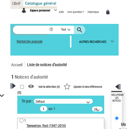
Panneau de gestion des cookies
Espace personnel
Aide
Une question ?
Historique
Tout
Recherche avancée
AUTRES RECHERCHES
Accueil
Liste de notices d’autorité
1
Notices d'autorité
Voir la sélection (
0
)
Ajouter à mes références
(
0
)
VOTRE RECHERCHE
RÉCUPÉRER
LES
Tri par :
Défaut
NOTICES
Recherche avancée dans les
sur 1
notices d’autorité
20
résultats/page
Œuvres liées à l'auteur :
1
Temperton, Rod (1947-2016)
Ma
Temperton, Rod (1947-2016)