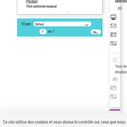
sélectio
[Thriller]
Pays
Titre uniforme musical
(
0
)
ne s'applique pas
Statut de la notice d’autorité
Tri par :
Défaut
Notice élémentaire
sur 1
20
résultats/page
Type de notice d'autorité
Titre uniforme musical
Sauvegarder votre recherche
AFFINER
Tous le
Type de notice d'autorité
résultat
(
1
)
Œuvre
(1)
Titre uniforme musical
(1)
Statut de la notice d’autorité
Pays
Auteur d’œuvre
Ce site utilise des cookies et vous donne le contrôle sur ceux que vous