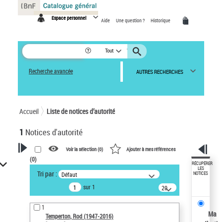
Panneau de gestion des cookies
Espace personnel
Aide
Une question ?
Historique
Tout
Recherche avancée
AUTRES RECHERCHES
Accueil
Liste de notices d’autorité
1
Notices d'autorité
Voir la sélection (
0
)
Ajouter à mes références
(
0
)
VOTRE RECHERCHE
RÉCUPÉRER
LES
Tri par :
Défaut
NOTICES
Recherche avancée dans les
sur 1
notices d’autorité
20
résultats/page
Œuvres liées à l'auteur :
1
Temperton, Rod (1947-2016)
Ma
Temperton, Rod (1947-2016)