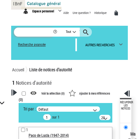
Panneau de gestion des cookies
Espace personnel
Aide
Une question ?
Historique
Tout
Recherche avancée
AUTRES RECHERCHES
Accueil
Liste de notices d’autorité
1
Notices d'autorité
Voir la sélection (
0
)
Ajouter à mes références
(
0
)
VOTRE RECHERCHE
RÉCUPÉRER
LES
Tri par :
Défaut
NOTICES
Recherche avancée dans les
sur 1
notices d’autorité
20
résultats/page
Œuvres liées à l'auteur :
1
Paco de Lucía (1947-2014)
Ma
Paco de Lucía (1947-2014)