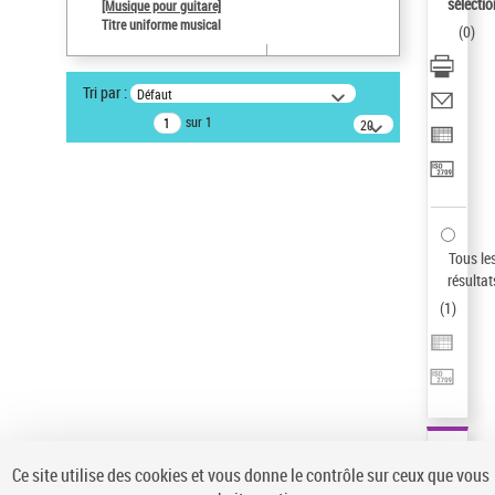
sélectio
[Musique pour guitare]
Pays
Titre uniforme musical
(
0
)
ne s'applique pas
Type de notice d'autorité
Tri par :
Défaut
Œuvre
sur 1
20
résultats/page
Statut de la notice d’autorité
Notice élémentaire
Sauvegarder votre recherche
AFFINER
Tous le
Type de notice d'autorité
résultat
(
1
)
Œuvre
(1)
Titre uniforme musical
(1)
Statut de la notice d’autorité
Pays
Auteur d’œuvre
Ce site utilise des cookies et vous donne le contrôle sur ceux que vous