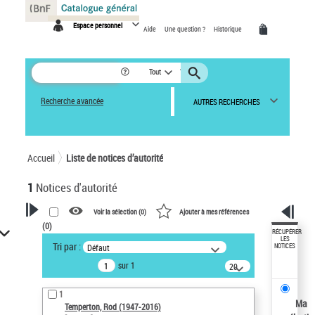
Panneau de gestion des cookies
Espace personnel
Aide
Une question ?
Historique
Tout
Recherche avancée
AUTRES RECHERCHES
Accueil
Liste de notices d’autorité
1
Notices d'autorité
Voir la sélection (
0
)
Ajouter à mes références
(
0
)
VOTRE RECHERCHE
RÉCUPÉRER
LES
Tri par :
Défaut
NOTICES
Recherche avancée dans les
sur 1
notices d’autorité
20
résultats/page
Œuvres liées à l'auteur :
1
Temperton, Rod (1947-2016)
Ma
Temperton, Rod (1947-2016)