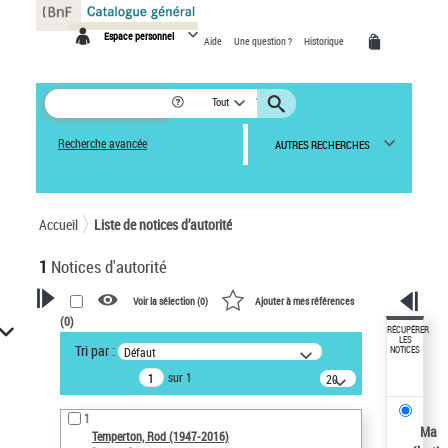
Panneau de gestion des cookies
Espace personnel
Aide
Une question ?
Historique
Tout
Recherche avancée
AUTRES RECHERCHES
Accueil
Liste de notices d’autorité
1
Notices d'autorité
Voir la sélection (
0
)
Ajouter à mes références
(
0
)
VOTRE RECHERCHE
RÉCUPÉRER
LES
Tri par :
Défaut
NOTICES
Recherche avancée dans les
sur 1
notices d’autorité
20
résultats/page
Œuvres liées à l'auteur :
1
Temperton, Rod (1947-2016)
Ma
Temperton, Rod (1947-2016)