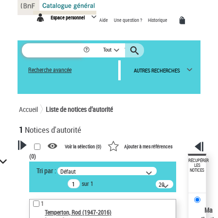
Panneau de gestion des cookies
Espace personnel
Aide
Une question ?
Historique
Tout
Recherche avancée
AUTRES RECHERCHES
Accueil
Liste de notices d’autorité
1
Notices d'autorité
Voir la sélection (
0
)
Ajouter à mes références
(
0
)
VOTRE RECHERCHE
RÉCUPÉRER
LES
Tri par :
Défaut
NOTICES
Recherche avancée dans les
sur 1
notices d’autorité
20
résultats/page
Œuvres liées à l'auteur :
1
Temperton, Rod (1947-2016)
Ma
Temperton, Rod (1947-2016)