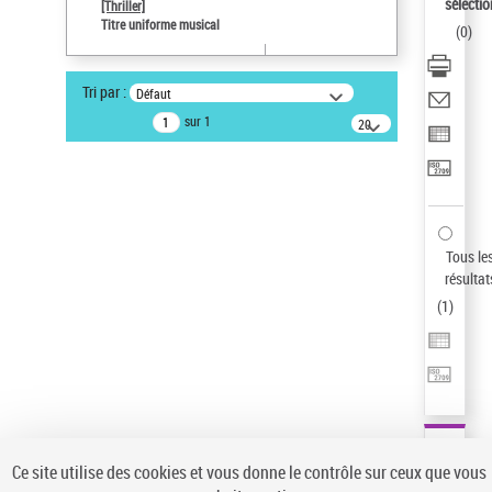
sélectio
[Thriller]
Pays
Titre uniforme musical
(
0
)
ne s'applique pas
Sauvegarder votre recherche
Tri par :
Défaut
AFFINER
sur 1
20
résultats/page
Type de notice d'autorité
Œuvre
(1)
Titre uniforme musical
(1)
Statut de la notice d’autorité
Tous le
résultat
Pays
(
1
)
Auteur d’œuvre
Ce site utilise des cookies et vous donne le contrôle sur ceux que vous