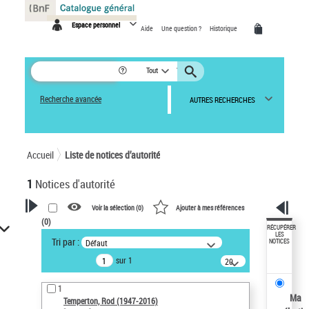
Panneau de gestion des cookies
Espace personnel
Aide
Une question ?
Historique
Tout
Recherche avancée
AUTRES RECHERCHES
Accueil
Liste de notices d’autorité
1
Notices d'autorité
Voir la sélection (
0
)
Ajouter à mes références
(
0
)
VOTRE RECHERCHE
RÉCUPÉRER
LES
Tri par :
Défaut
NOTICES
Recherche avancée dans les
sur 1
notices d’autorité
20
résultats/page
Œuvres liées à l'auteur :
1
Temperton, Rod (1947-2016)
Ma
Temperton, Rod (1947-2016)